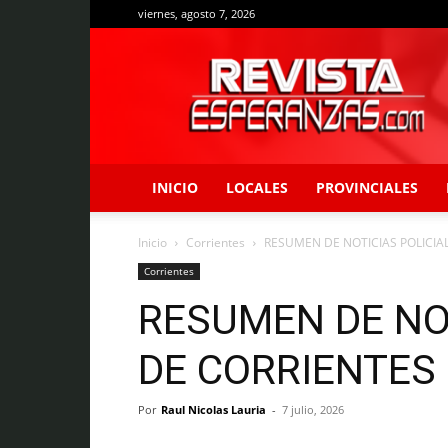
viernes, agosto 7, 2026
Revista
Esperanzas
INICIO
LOCALES
PROVINCIALES
Inicio
Corrientes
RESUMEN DE NOTICIAS POLICIA
Corrientes
RESUMEN DE NO
DE CORRIENTES
Por
Raul Nicolas Lauria
-
7 julio, 2026