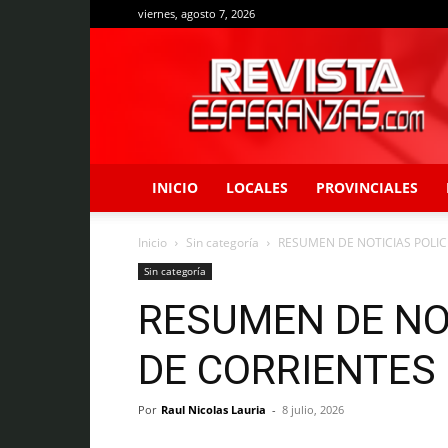
viernes, agosto 7, 2026
Revista
Esperanzas
INICIO
LOCALES
PROVINCIALES
Inicio
Sin categoría
RESUMEN DE NOTICIAS POLIC
Sin categoría
RESUMEN DE NO
DE CORRIENTES
Por
Raul Nicolas Lauria
-
8 julio, 2026